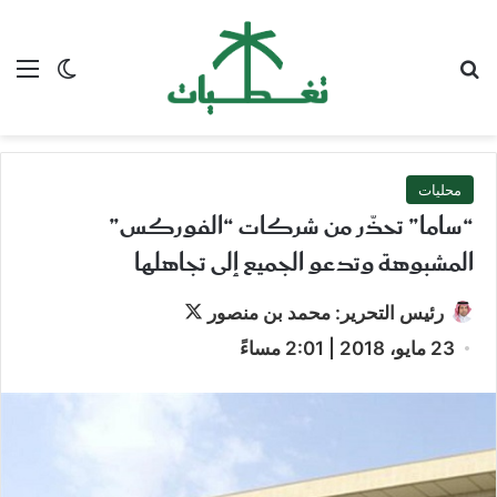
بحث عن
الق
الوضع ا
محليات
“ساما” تحذّر من شركات “الفوركس”
المشبوهة وتدعو الجميع إلى تجاهلها‎‏‎‏
تابع
رئيس التحرير: محمد بن منصور
على
23 مايو، 2018 | 2:01 مساءً
X