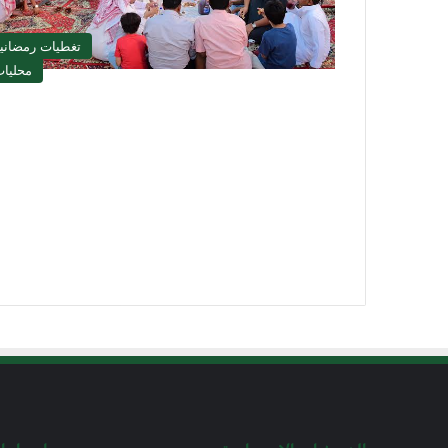
تغطيات رمضاني
محليا