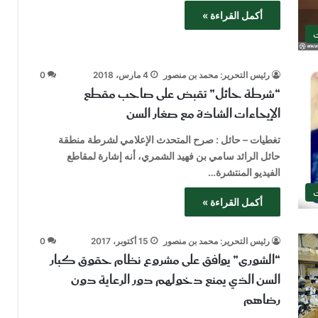
أكمل القراءة »
ت
رئيس التحرير: محمد بن منصور
4 مارس، 2018
0
“شرطة حائل” تقبض على صاحب مقطع
الإيحاءات الشاذة مع صغار السن
تغطيات – حائل : صرح المتحدث الإعلامي لشرطة منطقة
حائل الرائد سامي بن فهيد الشمري، أنه إشارة لمقاطع
الفيديو المنتشرة…
ت
أكمل القراءة »
رئيس التحرير: محمد بن منصور
15 أكتوبر، 2017
0
“الشورى” يوافق على مشروع نظام حقوق كبار
السن الذي يمنع دخولهم دور الرعاية دون
رضاهم