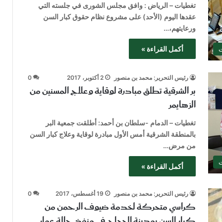
تغطيات – الرياض : وافق مجلس الشورى في جلسته التي
عقدها اليوم (الأحد) على مشروع نظام حقوق كبار السن
ورعايتهم،…
أكمل القراءة »
ت
رئيس التحرير: محمد بن منصور
2 أكتوبر، 2017
0
بر الشرقية تطلق مبادرة لوقاية وعلاج المسنين من
الزهايمر
تغطيات – الدمام -سلطان بن أحمد: أطلقت جمعية البر
بالمنطقة الشرقية أمس الأول مبادرة لوقاية وعلاج كبار السن
من مرض…
ت
أكمل القراءة »
رئيس التحرير: محمد بن منصور
19 أغسطس، 2017
0
كراسي متحركة لخدمة ضيوف الرحمن من
كبار السن بمدينة الحجاج في منفذ حالة عمار