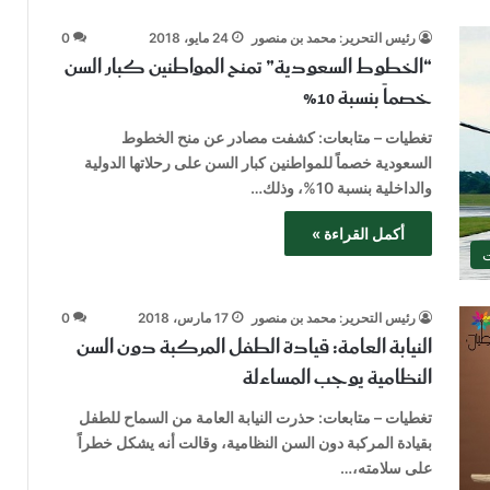
رئيس التحرير: محمد بن منصور
24 مايو، 2018
0
“الخطوط السعودية” تمنح المواطنين كبار السن
خصماً بنسبة 10%
تغطيات – متابعات: كشفت مصادر عن منح الخطوط
السعودية خصماً للمواطنين كبار السن على رحلاتها الدولية
والداخلية بنسبة 10%، وذلك…
أكمل القراءة »
ت
رئيس التحرير: محمد بن منصور
17 مارس، 2018
0
النيابة العامة: قيادة الطفل المركبة دون السن
النظامية يوجب المساءلة
تغطيات – متابعات: حذرت النيابة العامة من السماح للطفل
بقيادة المركبة دون السن النظامية، وقالت أنه يشكل خطراً
على سلامته،…