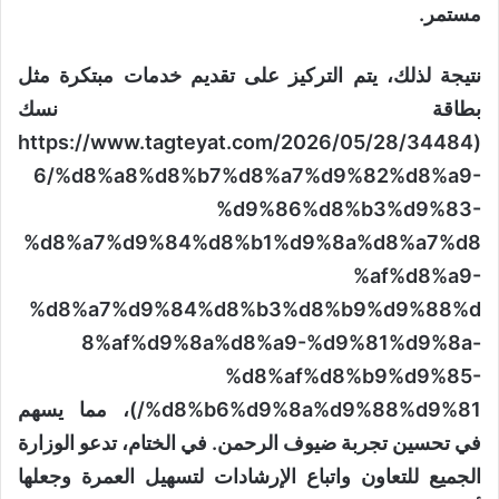
مستمر.
نتيجة لذلك، يتم التركيز على تقديم خدمات مبتكرة مثل
بطاقة نسك
(https://www.tagteyat.com/2026/05/28/34484
6/%d8%a8%d8%b7%d8%a7%d9%82%d8%a9-
%d9%86%d8%b3%d9%83-
%d8%a7%d9%84%d8%b1%d9%8a%d8%a7%d8
%af%d8%a9-
%d8%a7%d9%84%d8%b3%d8%b9%d9%88%d
8%af%d9%8a%d8%a9-%d9%81%d9%8a-
%d8%af%d8%b9%d9%85-
%d8%b6%d9%8a%d9%88%d9%81/)، مما يسهم
في تحسين تجربة ضيوف الرحمن. في الختام، تدعو الوزارة
الجميع للتعاون واتباع الإرشادات لتسهيل العمرة وجعلها