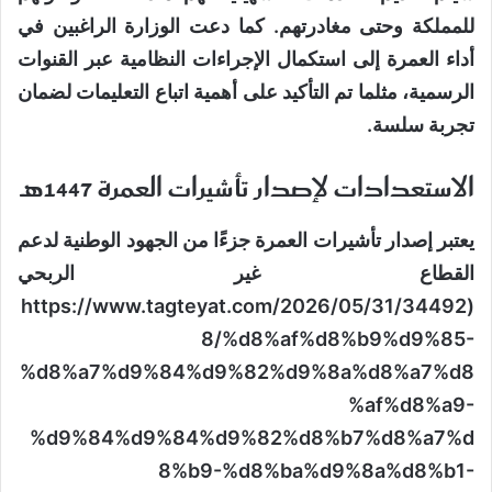
للمملكة وحتى مغادرتهم. كما دعت الوزارة الراغبين في
أداء العمرة إلى استكمال الإجراءات النظامية عبر القنوات
الرسمية، مثلما تم التأكيد على أهمية اتباع التعليمات لضمان
تجربة سلسة.
الاستعدادات لإصدار تأشيرات العمرة 1447هـ
يعتبر إصدار تأشيرات العمرة جزءًا من الجهود الوطنية لدعم
القطاع غير الربحي
(https://www.tagteyat.com/2026/05/31/34492
8/%d8%af%d8%b9%d9%85-
%d8%a7%d9%84%d9%82%d9%8a%d8%a7%d8
%af%d8%a9-
%d9%84%d9%84%d9%82%d8%b7%d8%a7%d
8%b9-%d8%ba%d9%8a%d8%b1-