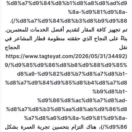
%d8%a7%d9%84%d8%b1%d8%a8%d8%ad%d9
%8a-%d9%81%d9%8a-
%d8%a7%d9%84%d8%b3%d8%b9%d9%88/).
تم تجهيز كافة المقار لتقديم أفضل الخدمات للمعتمرين.
بناءً على النجاح الذي حققته منظومة قطار المشاعر في
نقل الحجاج
(https://www.tagteyat.com/2026/05/31/34492
9/%d9%85%d9%86%d8%b8%d9%88%d9%85%
d8%a9-%d9%82%d8%b7%d8%a7%d8%b1-
%d8%a7%d9%84%d9%85%d8%b4%d8%a7%d8
%b9%d8%b1-
%d9%86%d8%ac%d8%a7%d8%ad-
%d8%a7%d8%b3%d8%aa%d8%ab%d9%86%d8
%a7%d8%a6%d9%8a-%d9%81%d9%8a-
%d9%86/)، هناك التزام بتحسين تجربة العمرة بشكل