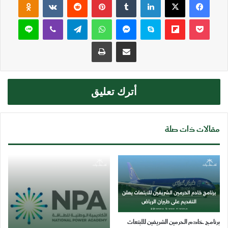
‫Pocket
Flipboard
سكايب
ماسنجر
واتساب
تيلقرام
ڤايبر
لاين
مشاركة عبر البريد
طباعة
أترك تعليق
مقالات ذات صلة
برنامج خادم الحرمين الشريفين للابتعاث