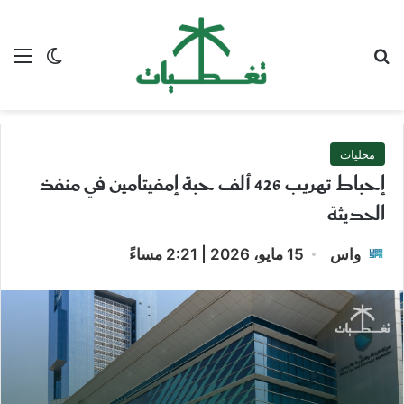
بحث عن
الق
الوضع ا
محليات
إحباط تهريب 426 ألف حبة إمفيتامين في منفذ
الحديثة
واس
15 مايو، 2026 | 2:21 مساءً