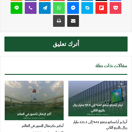
‫Pocket
Flipboard
سكايب
ماسنجر
واتساب
تيلقرام
ڤايبر
لاين
مشاركة عبر البريد
طباعة
أترك تعليق
مقالات ذات صلة
أرباح أرامكو ترتفع 42% إلى 121.5 مليار
أكبر كرنفال للتمور في العالم
ريال بالربع الثاني