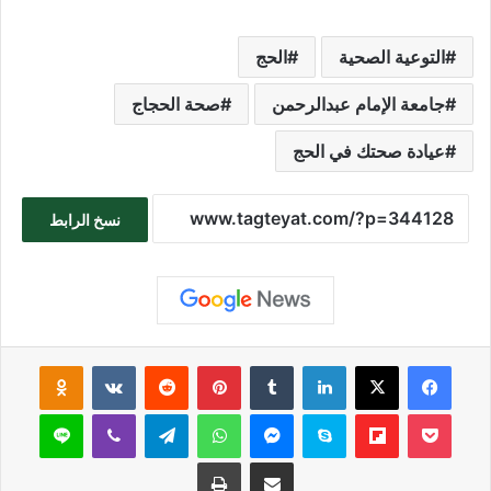
التوعية الصحية
الحج
جامعة الإمام عبدالرحمن
صحة الحجاج
عيادة صحتك في الحج
نسخ الرابط
فيسبوك
‫X
لينكدإن
بينتيريست
sniki
‫Pocket
Flipboard
سكايب
ماسنجر
واتساب
تيلقرام
ڤايبر
لاين
مشاركة عبر البريد
طباعة