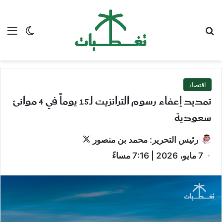
بحث عن
الق
الوضع ا
اقتصاد
تمديد إعفاء رسوم الترانزيت لـ15 يوماً في 4 موانئ
سعودية
تابع
رئيس التحرير: محمد بن منصور
على
7 مايو، 2026 | 7:16 مساءً
X