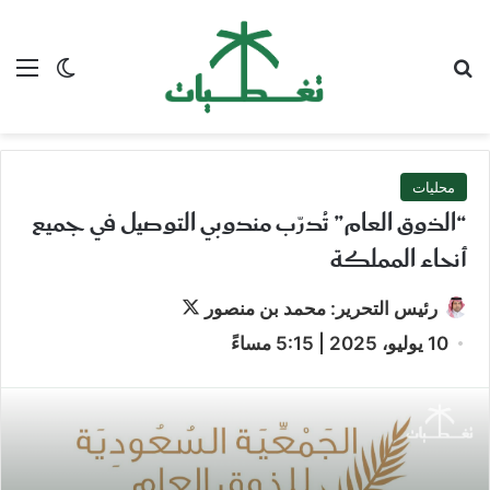
بحث عن
الق
الوضع ا
محليات
“الذوق العام” تُدرّب مندوبي التوصيل في جميع
أنحاء المملكة
تابع
رئيس التحرير: محمد بن منصور
على
10 يوليو، 2025 | 5:15 مساءً
X