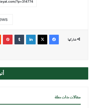
فيسبوك
‫X
لينكدإن
بي
شاركها
أت
مقالات ذات صلة