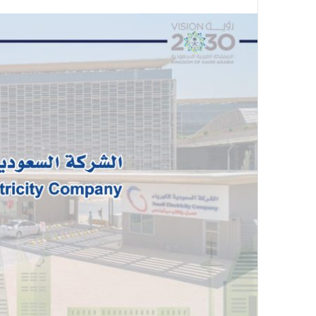
على
X