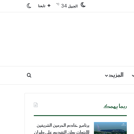
℃
34
الوضع المظلم
تابعنا
الجبيل
المزيد
بحث عن
ربما يهمك
برنامج خادم الحرمين الشريفين
للابتعاث يعلن التقديم على طيران