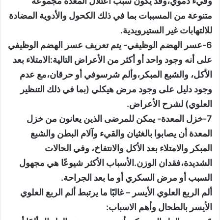
وقيء دموي،وقد يكون سبب اعتلال المعدة مجموعة
متنوعة من المسببات بما في ذلك الكحول والأدوية المضادة
للالتهابات غير الستيرويدية.
6-عسر الهضم الوظيفي- يتم تعريف عسر الهضم الوظيفي
على أنه وجود واحد أو أكثر من الأعراض التالية:الامتلاء بعد
الأكل، والشبع المبكر،وألم شرسوفي أو حرقان،مع عدم
وجود دليل على وجود مرض هيكلي (بما في ذلك التنظير
العلوي) لشرح الأعراض.
7-خزل المعدة- يمكن للمرضى الذين يعانون من خزل
المعدة أن يصابوا بالغثيان والقيء وآلام البطن والشبع
المبكر والامتلاء بعد الأكل والانتفاخ، وفي الحالات
الشديدة،فقدان الوزن.الأسباب الأكثر شيوعًا هي مجهول
السبب أو مرض السكري أو ما بعد الجراحة.
ألم الربع العلوي الأيسر – غالبًا ما يرتبط ألم الربع العلوي
الأيسر بالطحال وأهم الاسباب: