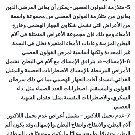
5-متلازمة القولون العصبي- يمكن أن يعاني المرضى الذين
يعانون من متلازمة القولون العصبي من مجموعة واسعة
من الأعراض التي تشمل شكاوى الجهاز الهضمي وخارج
الأمعاء،ومع ذلك فإن مجموعة الأعراض المتمثلة في آلام
البطن المزمنة وعادات الأمعاء المتغيرة تظل هي السمة
غير المحددة ولكنها أساسية لمرض القولون العصبي.
6-الإمساك– قد يترافق الإمساك مع آلام في البطن. تشمل
الأمراض المرتبطة بالإمساك الاضطرابات العصبية والتمثيل
الغذائي.انسداد آفات الجهاز الهضمي،بما في ذلك سرطان
القولون والمستقيم. اضطرابات الغدد الصماء مثل: داء
السكري،والاضطرابات النفسية،مثل: فقدان الشهية
العصبي.
7-عدم تحمل اللاكتوز – تشمل أعراض عدم تحمل اللاكتوز
آلام البطن،والانتفاخ،وانتفاخ البطن،والإسهال،وقد يكون ألم
البطن متشنجًا بطبيعته وغالبًا ما يكون موضعيًا في المنطقة