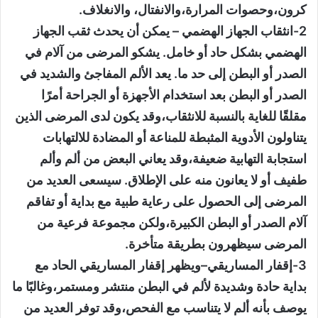
كرون،وحصوات المرارة،والانفتال، والانغلاف.
2-انثقاب الجهاز الهضمي – يمكن أن يحدث ثقب الجهاز
الهضمي بشكل حاد أو خامل. يشكو المرضى من آلام في
الصدر أو البطن إلى حد ما. يعد الألم المفاجئ والشديد في
الصدر أو البطن بعد استخدام الأجهزة أو الجراحة أمرًا
مقلقًا للغاية بالنسبة للانثقاب،وقد يكون لدى المرضى الذين
يتناولون الأدوية المثبطة للمناعة أو المضادة للالتهابات
استجابة التهابية ضعيفة،وقد يعاني البعض من ألم وألم
طفيف أو لا يعانون منه على الإطلاق. سيسعى العديد من
المرضى إلى الحصول على رعاية طبية مع بداية أو تفاقم
آلام الصدر أو البطن الكبيرة،ولكن مجموعة فرعية من
المرضى سيظهرون بطريقة متأخرة.
3-إقفار المساريقي–ويظهر إقفار المساريقي الحاد مع
بداية حادة وشديدة لألم في البطن منتشر ومستمر،وغالبًا ما
يوصف بأنه ألم لا يتناسب مع الفحص،وقد توفر العديد من