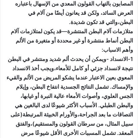
المصابون بالتهاب القولون المعدي من الإسهال باعتباره
العرض السائد، ولكن قد يعانون أيضًا من آلام في
البطن،والتي قد تكون شديدة.
متلازمات آلام البطن المنتشرة—قد يكون لمتلازمات آلام
البطن أنماط منتشرة أو غير محددة أو متغيرة من الألم
وأهم الاسباب:
1-الانسداد -ويمكن أن يحدث ألم شديد ومنتشر في البطن
نتيجة لانسداد جزئي أو كامل للأمعاء،ويجب أخذ الانسداد
المعوي بعين الاعتبار عندما يشكو المريض من الألم والقيء
والإمساك. تشمل النتائج الجسدية انتفاخ البطن، وإيلام
الجس العلوي، وأصوات الأمعاء عالية النبرة أو غيابها،
والبطن الطبلي. الأسباب الأكثر شيوعًا لدى البالغين هي
التصاقات ما بعد الجراحة،والأورام الخبيثة المرتبطة(على
سبيل المثال، من سرطان القولون والمستقيم)،والفتق
المعقد. تشمل المسببات الأخرى الأقل شيوعًا مرض