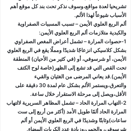
تشريحيا لعدة مواقع،وسوف نذكر تحت بند كل موقع أهم
الأسباب شيوعاً لهذا الألم.
ألم الربع العلوي الأيمن – تسبب المسببات الصفراوية
والكبدية متلازمات ألم الربع العلوي الأيمن:
1-حصوات المرارة – تشمل أعراض المغص الصفراوي
بشكل كلاسيكي انزعاجًا شديدًا ومملًا يقع في الربع العلوي
الأيمن، أو شرسوفي، أو (في كثير من الأحيان) المنطقة
تحت القص التي قد تشع إلى الظهر(خاصة لوح الكتف
الأيمن).قد يعاني المرضى من الغثيان والقيء
والتعرق،ويستمر الألم بشكل عام لمدة 30 دقيقة على
الأقل،ويصل إلى مرحلة الاستقرار خلال ساعة.
2-التهاب المرارة الحاد – تشمل المظاهر السريرية لالتهاب
المرارة الحاد ألمًا طويل الأمد (أكثر من أربع إلى ست
ساعات)وثابتًا وشديدًا في الربع العلوي الأيمن أو ألم
شرسوفي، والحمى،وزيادة عدد الكريات البيضاء.