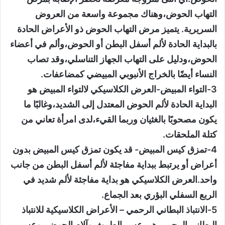
التهاب الحوض،وهناك مجموعة واسعة من العروض
السريرية. يتميز مرض التهاب الحوض ذو الأعراض الحادة
بالبداية الحادة لألم أسفل البطن أو الحوض،وألم في أعضاء
الحوض،ودليل على التهاب الجهاز التناسلي،وقد تصاب
النساء أيضًا بالخراج الأنبوبي المبيضي كمضاعفات.
3-التواء المبيض-العرض الكلاسيكي لالتواء المبيض هو
البداية الحادة لألم الحوض المعتدل إلى الشديد،وغالبًا ما
يكون مصحوبًا بالغثيان وربما القيء،لدى امرأة تعاني من
كتلة الملحقات.
4-تمزق كيس المبيض- قد يكون تمزق كيس المبيض بدون
أعراض أو يرتبط ببداية مفاجئة لألم أسفل البطن من جانب
واحد.العرض الكلاسيكي هو بداية مفاجئة لألم شديد في
الربع السفلي البؤري بعد الجماع.
5-الانتباذ البطاني الرحمي – الأعراض الكلاسيكية للانتباذ
البطاني الرحمي هي عسر الطمث،وآلام الحوض، وعسر