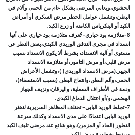
الحشوي،ويعاني المرضى بشكل عام من الحمى وآلام في
البطن،وتشمل عوامل الخطر مرض السكري أو أمراض
الكبد أو البنكرياس الكامنة أو زرع الكبد.
6-متلازمة بود خياري- تُعرف متلازمة بود خياري على أنها
انسداد في مجرى التدفق الوريدي الكبدي،بغض النظر عن
مستوى أو آلية الانسداد، بشرط ألا يكون الانسداد بسبب
مرض قلبي،أو مرض التامور،أو متلازمة الانسداد
الجيبي(مرض الانسداد الوريدي) )،وتشمل الأعراض
الحمى،وألم البطن،وانتفاخ البطن (بسبب الاستسقاء)،
وذمة في الأطراف السفلية، واليرقان،ونزيف الجهاز
الهضمي،و/أو اعتلال الدماغ الكبدي.
7-تجلط الوريد البابي– تختلف المظاهر السريرية لتخثر
الوريد البابي اعتمادًا على مدى الانسداد وكذلك سرعة
التطور (الحاد أو المزمن)،وهو شائع عند مرضى تليف الكبد
ويرتبط بخطورة مرض الكبد.