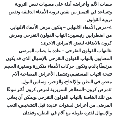
سمات الألم وأعراضه أدلة على مسببات نقص التروية
وتساعد في التمييز بين نقص تروية الأمعاء الدقيقة ونقص
تروية القولون.
4-مرض الأمعاء الالتهابي – يتكون مرض الأمعاء الالتهابي
من اضطرابين رئيسيين: التهاب القولون التقرحي ومرض
كرون بالاضافة لبعض الامراض الاخرى:
#التهاب القولون التقرحي – عادة ما يصاب المرضى
المصابون بالتهاب القولون التقرحي بالإسهال الذي قد يكون
مرتبطًا بالدم،وتكون حركات الأمعاء متكررة وصغيرة الحجم
نتيجة التهاب المستقيم،وتشمل الأعراض المصاحبة آلام
مغص في البطن،والإلحاح،والزحير، وسلس البول.
#مرض كرون–المظاهر السريرية لمرض كرون أكثر تنوعًا
من تلك الخاصة بالتهاب القولون التقرحي،ويمكن أن يعاني
المرضى من أعراض لسنوات عديدة قبل التشخيص،التعب
والإسهال لفترة طويلة مع آلام في البطن،وفقدان