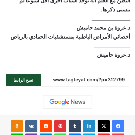
البطن مع العلم أنه يوجد أسباب أخرى أقل شيوعاً لم
يتسنى ذكرها.
________________
د.عروة بن محمد حاميش
أخصائي الأمراض الباطنية بمستشفيات الحمادي بالرياض
_______________
د.عروة حاميش
نسخ الرابط
فيسبوك
‫X
لينكدإن
بينتيريست
sniki
‫Pocket
Flipboard
سكايب
ماسنجر
واتساب
تيلقرام
ڤايبر
لاين