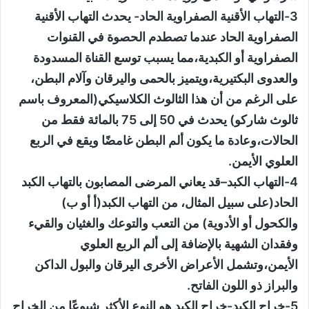
3-التهاب الأقنية الصفراوية الحاد- يحدث التهاب الأقنية
الصفراوية الحاد عندما تصطدم الحصوة في القنوات
الصفراوية أو الكبدية،مما يسبب توسع القناة المسدودة
والعدوى البكتيرية،ويتميز بالحمى واليرقان وآلام البطن،
على الرغم من أن هذا الثالوث الكلاسيكي(المعروف باسم
ثالوث شاركو) يحدث في 50 إلى 75 بالمائة فقط من
الحالات،وعادة ما يكون ألم البطن غامضًا ويقع في الربع
العلوي الأيمن.
4-التهاب الكبد–قد يعاني المرضى المصابون بالتهاب الكبد
الحاد(على سبيل المثال، من التهاب الكبد(أ أو ب)
والكحول أو الأدوية) من التعب والتوعك والغثيان والقيء
وفقدان الشهية بالإضافة إلى ألم الربع العلوي
الأيمن،وتشمل الأعراض الأخرى اليرقان والبول الداكن
والبراز ذو اللون الفاتح.
5-خراج الكبد-خراج الكبد هو النوع الأكثر شيوعًا من الخراج