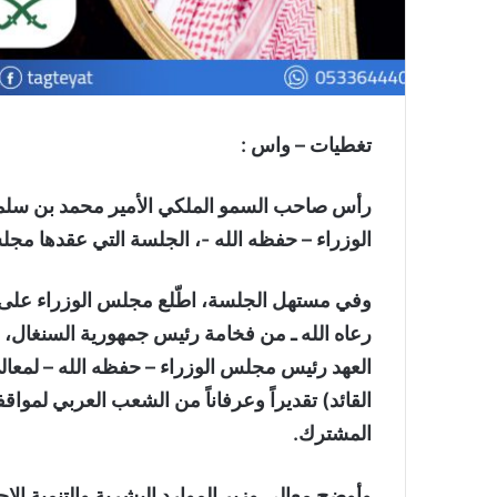
تغطيات – واس :
رأس صاحب السمو الملكي الأمير محمد بن سلم
الوزراء – حفظه الله -، الجلسة التي عقدها مجل
وفي مستهل الجلسة، اطّلع مجلس الوزراء على فح
رعاه الله ـ من فخامة رئيس جمهورية السنغال
العهد رئيس مجلس الوزراء – حفظه الله – لمعال
القائد) تقديراً وعرفاناً من الشعب العربي لمواقف
المشترك.
وأوضح معالي وزير الموارد البشرية والتنمية الاج