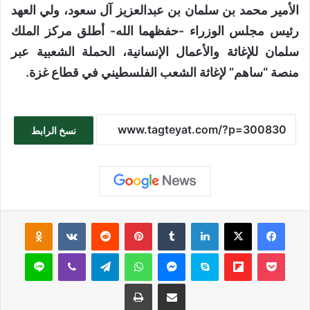
الأمير محمد بن سلمان بن عبدالعزيز آل سعود، ولي العهد
رئيس مجلس الوزراء -حفظهما الله- أطلق مركز الملك
سلمان للإغاثة والأعمال الإنسانية، الحملة الشعبية عبر
منصة “ساهم” لإغاثة الشعب الفلسطيني في قطاع غزة.
نسخ الرابط
فيسبوك
‫X
لينكدإن
بينتيريست
sniki
‫Pocket
Flipboard
سكايب
ماسنجر
واتساب
تيلقرام
ڤايبر
لاين
مشاركة عبر البريد
طباعة