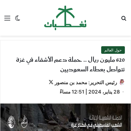
بحث عن
الق
الوضع ا
حول العالم
620 مليون ريال .. حملة دعم الأشقاء في غزة
تتواصل بعطاء السعوديين
تابع
رئيس التحرير: محمد بن منصور
على
28 يناير، 2024 | 12:51 مساءً
X