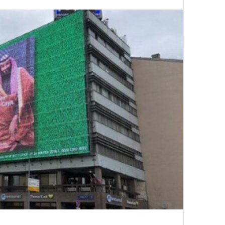
على
X