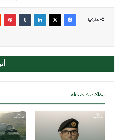
فيسبوك
‫X
لينكدإن
بي
شاركها
أت
مقالات ذات صلة