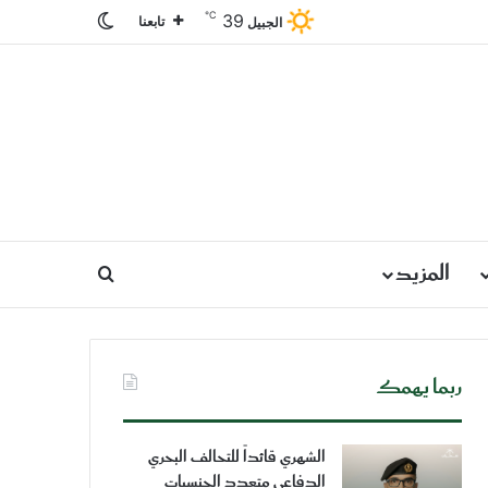
℃
39
الوضع المظلم
تابعنا
الجبيل
المزيد
بحث عن
ربما يهمك
الشهري قائداً للتحالف البحري
الدفاعي متعدد الجنسيات