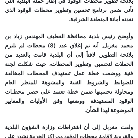
بلائحة تطوير محطات الوقود في إطار حملة البلدية التي
تأتي ضمن برنامج تحسين وتطوير محطات الوقود الذي
نفذته أمانة المنطقة الشرقية.
وأوضح رئيس بلدية محافظة القطيف المهندس زياد بن
محمد مغربل, أنه تم إغلاق عدد (8) محطات لم تلتزم
بلائحة التطوير, لافتاً إلى أن البلدية قامت بالعديد من
الحملات لتحسين وتطوير المحطات، حيث شكلت لجنة
فنية ووضعت خطة عمل تستهدف المحطات المخالفة
للضوابط والشروط الفنية والمشوهة للمنظر العام
ومحاولة تحسينها ضمن خطة تعتمد على حصر محطـات
الوقود المستهدفة ووضعها وفق الأوليات والمعايير
الموضوعة لهذا الشأن.
ولفت مغربل إلى أن اشتراطات وزارة الشؤون البلدية
والقروية لإقامة محطات الوقود ومراكز الخدمة تشدد على