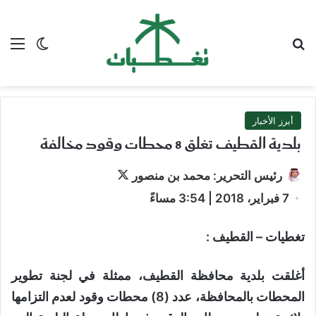
بحث عن
الق
الوضع ا
أبرز الأخبار
بلدية القطيف تغلق 8 محطات وقود مخالفة
تابع
رئيس التحرير: محمد بن منصور
على
7 فبراير، 2018 | 3:54 مساءً
X
تغطيات – القطيف :
أغلقت بلدية محافظة القطيف، ممثلة في لجنة تطوير
المحطات بالمحافظة، عدد (8) محطات وقود لعدم التزامها