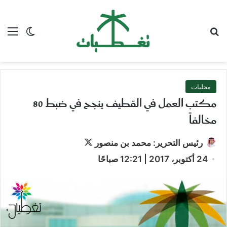
بحث عن
الق
الوضع ا
محليات
مكتب العمل في القطيف ينجح في ضبط 80
مخالفاً
تابع
رئيس التحرير: محمد بن منصور
على
24 أكتوبر، 2017 | 12:21 صباحًا
X