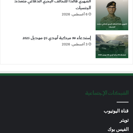
الشهري قائداً للتحالف البحري الدفاعي متعدد
الجنسيات
6 أغسطس، 2026
إستدعاء 96 مركبة أودي Q5 موديل 2025
3 أغسطس، 2026
الشبكات الإجتماعية
قناة اليوتيوب
تويتر
الفيس بوك