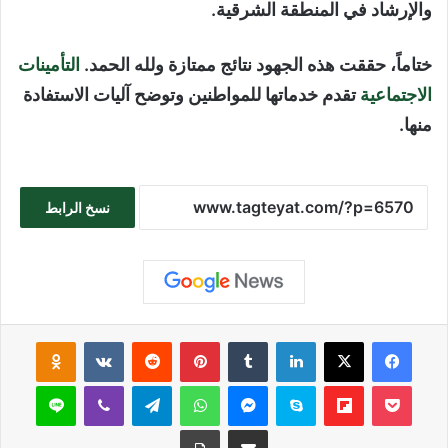
والإرشاد في المنطقة الشرقية.
ختاماً، حققت هذه الجهود نتائج ممتازة ولله الحمد.
التأمينات
الاجتماعية
تقدم خدماتها للمواطنين وتوضح آليات الاستفادة
منها.
نسخ الرابط
فيسبوك
‫X
لينكدإن
بينتيريست
sniki
‫Pocket
Flipboard
سكايب
ماسنجر
واتساب
تيلقرام
ڤايبر
لاين
مشاركة عبر البريد
طباعة