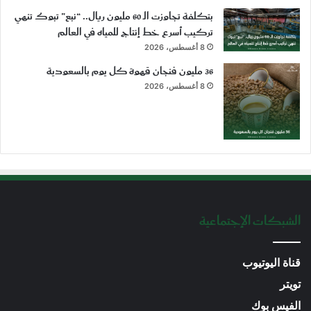
بتكلفة تجاوزت الـ 60 مليون ريال.. “نبع” تبوك تنهي
تركيب أسرع خط إنتاج للمياه في العالم
8 أغسطس، 2026
36 مليون فنجان قهوة كل يوم بالسعودية
8 أغسطس، 2026
الشبكات الإجتماعية
قناة اليوتيوب
تويتر
الفيس بوك