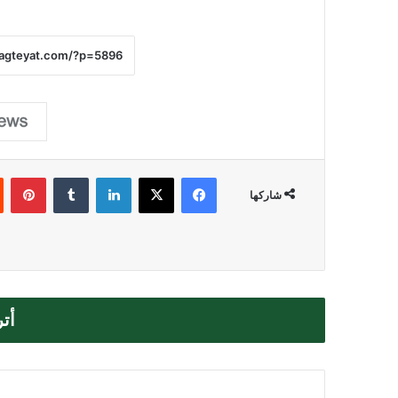
فيسبوك
‫X
لينكدإن
بي
شاركها
أت