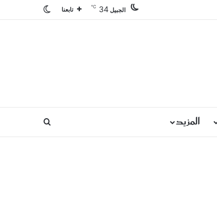
℃
34
الوضع المظلم
تابعنا
الجبيل
المزيد
بحث عن