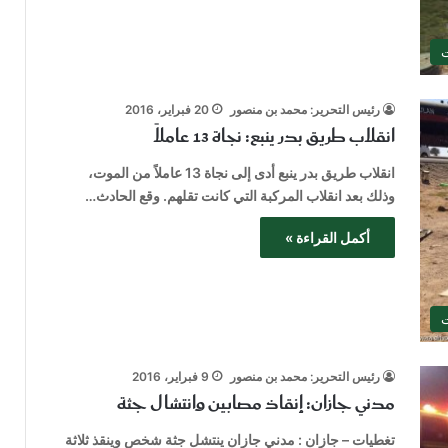
ت
رئيس التحرير: محمد بن منصور
20 فبراير، 2016
انقلاب طريق بدر ينبع: نجاة 13 عاملاً
انقلاب طريق بدر ينبع أدى إلى نجاة 13 عاملاً من الموت،
وذلك بعد انقلاب المركبة التي كانت تقلهم. وقع الحادث…
أكمل القراءة »
ت
رئيس التحرير: محمد بن منصور
9 فبراير، 2016
مدني جازان: إنقاذ مصابين وانتشال جثة
تغطيات – جازان : مدني جازان ينتشل جثة شخص وينقذ ثلاثة