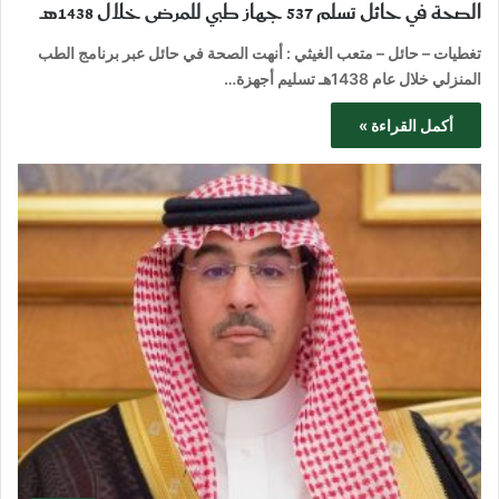
الصحة في حائل تسلّم 537 جهاز طبي للمرضى خلال 1438هـ
تغطيات – حائل – متعب الغيثي : أنهت الصحة في حائل عبر برنامج الطب
المنزلي خلال عام 1438هـ تسليم أجهزة…
أكمل القراءة »