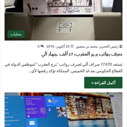
محليات
رئيس التحرير: محمد بن منصور
25 أكتوبر، 2016
0
صرف رواتب برج العقرب: 17 ألف جهاز آلي
تستعد 17470 صراف آلي لصرف رواتب “برج العقرب” لموظفي الدولة في
القطاع الحكومي بعد غد الخميس. المملكة تؤكد رفضها لأي…
أكمل القراءة »