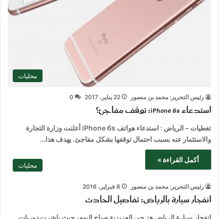
محليات
رئيس التحرير: محمد بن منصور
22 يناير، 2017
0
استدعاء iPhone 6s: توقف مفاجئ؟
تغطيات – الرياض : استدعاء هواتف iPhone 6s أعلنت وزارة التجارة
والاستثمار عنه بسبب احتمال توقفها بشكل مفاجئ. يهدف هذا…
أكمل القراءة »
محليات
رئيس التحرير: محمد بن منصور
8 فبراير، 2016
انفجار سيارة بالرياض: تفاصيل الحادث
انفجار سيارة الرياض هز حي العزيزية صباح اليوم، حيث باشرت دوريات