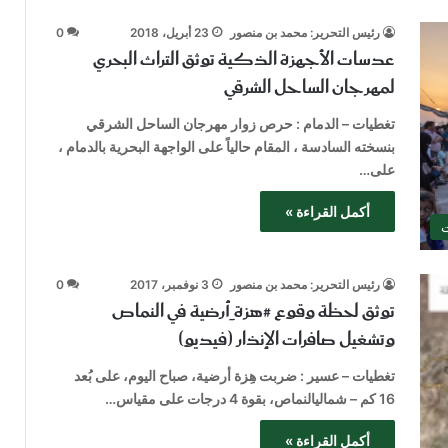
رئيس التحرير: محمد بن منصور
23 أبريل، 2018
0
عدسات الأجهزة الذكية توثق التراث البحري
لمهرجان الساحل الشرقي
تغطيات – الدمام : حرص زوار مهرجان الساحل الشرقي
بنسخته السادسة ، المقام حالياً على الواجهة البحرية بالدمام ،
على…
أكمل القراءة »
ت
رئيس التحرير: محمد بن منصور
3 نوفمبر، 2017
0
توثق لحظة وقوع #هزة_أرضية في النماص
وتشغيل صافرات الإنذار (فيديو)
تغطيات – عسير : ضربت هِزة أرضية، صباح اليوم، على بُعد
16 كم – شمالي‫النماص، بقوة 4 درجات على مقياس…
أكمل القراءة »