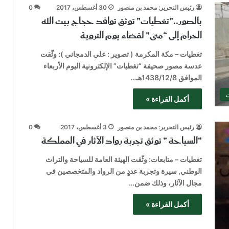
رئيس التحرير: محمد بن منصور
30 أغسطس، 2017
0
بالصور..”تغطيات” توثق توافد حجاج بيت الله
الحرام إلى “منى” لقضاء يوم التروية
تغطيات – مكة المكرمة ( تصوير : علي الدمجاني ): وثّقت
عدسة مصور صحيفة “تغطيات” الإلكترونية اليوم الأربعاء
الموافق 1438/12/8هـ…
ت
أكمل القراءة »
رئيس التحرير: محمد بن منصور
3 أغسطس، 2017
0
“السياحة ” توثق تجربة رواد الآثار في المملكة
تغطيات – متابعات: وثّقت الهيئة العامة للسياحة والتراث
الوطني, سيرة وتجربة عددٍ من الرواد والمتخصصين في
مجال الآثار، وذلك ضمن…
أكمل القراءة »