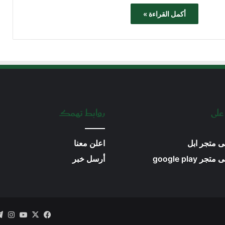
أكمل القراءة »
على
روابط تهمك
ى متجر ابل
اعلن معنا
 google play
أرسل خبر
‫X
فيسبوك
ouTube
انس