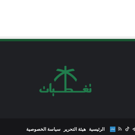
‫Y
تقرام
تيلقرام
‫TikTok
ملخص
نبض
الرئيسية
هيئة التحرير
سياسة الخصوصية