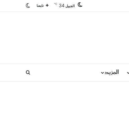
℃
34
الوضع المظلم
تابعنا
الجبيل
المزيد
بحث عن