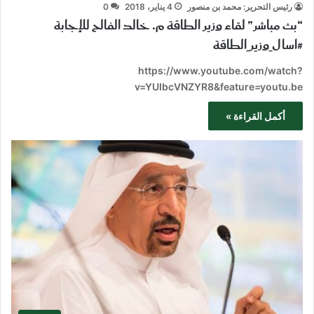
رئيس التحرير: محمد بن منصور
4 يناير، 2018
0
“بث مباشر” لقاء وزير الطاقة م. خالد الفالح للإجابة
#اسال_وزير_الطاقة
https://www.youtube.com/watch?
v=YUIbcVNZYR8&feature=youtu.be
أكمل القراءة »