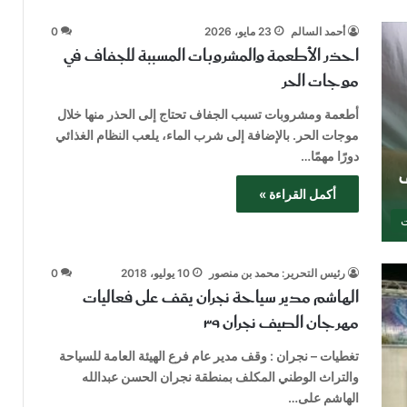
أحمد السالم
23 مايو، 2026
0
احذر الأطعمة والمشروبات المسببة للجفاف في
موجات الحر
أطعمة ومشروبات تسبب الجفاف تحتاج إلى الحذر منها خلال
موجات الحر. بالإضافة إلى شرب الماء، يلعب النظام الغذائي
دورًا مهمًا…
أكمل القراءة »
ت
رئيس التحرير: محمد بن منصور
10 يوليو، 2018
0
الهاشم مدير سياحة نجران يقف على فعاليات
مهرجان الصيف نجران ٣٩
تغطيات – نجران : وقف مدير عام فرع الهيئة العامة للسياحة
والتراث الوطني المكلف بمنطقة نجران الحسن عبدالله
الهاشم على…