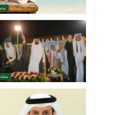
توعي
محليا