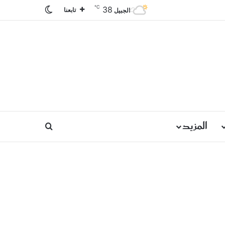
℃
38
الوضع المظلم
تابعنا
الجبيل
المزيد
بحث عن