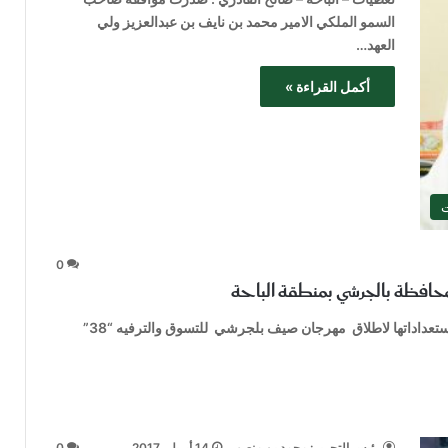
السمو الملكي الامير محمد بن نايف بن عبدالعزيز ولي
العهد…
أكمل القراءة »
ت
0
افظة بالجرشي بمنطقة الباحة
تغطيات – الباحة – صالح القادري: أكملت محافظة بلجرشي استعداداتها لاطلاق مهرجان صيف بلجرشي للتسوق والترفيه “38”
رئيس التحرير: محمد بن منصور
14 أبريل، 2017
0