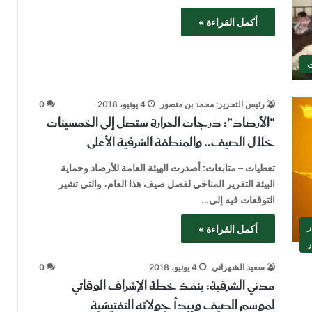
أكمل القراءة »
ت
رئيس التحرير: محمد بن منصور
4 يونيو، 2018
0
“الأرصاد”: درجات الحرارة ستصل إلى الخمسينات
خلال الصيف.. والمنطقة الشرقية الأعلى
تغطيات – متابعات: أصدرت الهيئة العامة للأرصاد وحماية
البيئة التقرير المناخي لفصل صيف هذا العام، والتي تشير
التوقعات فيه إلى…
ر
أكمل القراءة »
ر
سعيد الشهراني
4 يونيو، 2018
0
مدني الشرقية: ينفـّذ خطة الإشراف الوقائي
لموسم الصيف ويبدأ جولاته التفتيشية