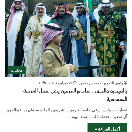
محليات
رئيس التحرير: محمد بن منصور
21 فبراير، 2018
0
بالفيديو والصور.. خادم الحرمين يرعى حفل العرضة
السعودية
تغطيات – واس : رعى خادم الحرمين الشريفين الملك سلمان بن عبدالعزيز
آل سعود ـ حفظه الله ـ مساء اليوم…
أكمل القراءة »