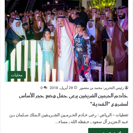
محليات
رئيس التحرير: محمد بن منصور
29 أبريل، 2018
0
خادم الحرمين الشريفين يرعى حفل وضع حجر الأساس
لمشـروع “الـقديـة”
تغطيات – الرياض : رعى خـادم الحـرمـين الشـريـفين الـملك سـلمان بـن
عـبد الـعزيـز آل سعود ـ حـفظه الله ـ مساء…