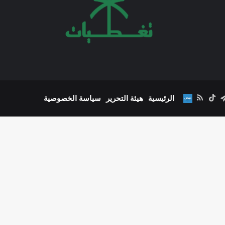
‫Y
تقرام
تيلقرام
‫TikTok
ملخص
نبض
الرئيسية
هيئة التحرير
سياسة الخصوصية
الموقع
RSS