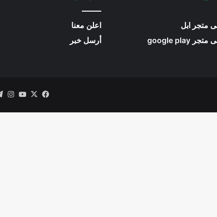
ى متجر ابل
اعلن معنا
 google play
أرسل خبر
‫X
فيسبوك
ouTube
انس