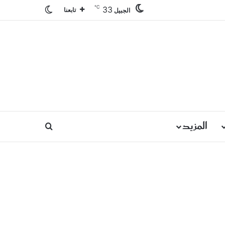
℃
33
الوضع المظلم
تابعنا
الجبيل
المزيد
بحث عن