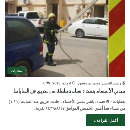
محليات
رئيس التحرير: محمد بن منصور
4 مايو، 2018
0
مدني الأحساء ينقذ 5 نساء وطفلة من حريق فى الساباط
تغطيات – الاحساء: باشر مدني الأحساء ، حادث حريق عند الساعة (١:١١)
من مساء هذا أمس الخميس الموافق ١٤٣٩/٨/١٧ بقرية…
أكمل القراءة »