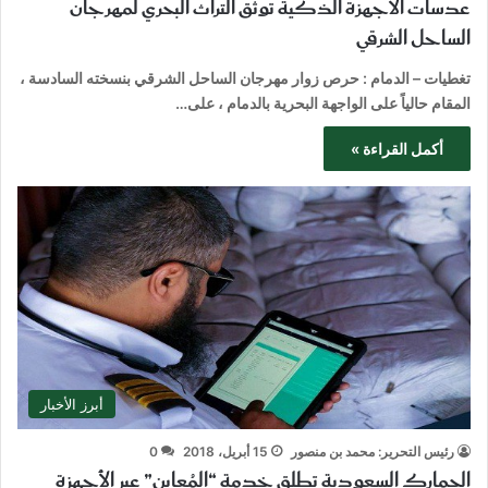
عدسات الأجهزة الذكية توثق التراث البحري لمهرجان
الساحل الشرقي
تغطيات – الدمام : حرص زوار مهرجان الساحل الشرقي بنسخته السادسة ،
المقام حالياً على الواجهة البحرية بالدمام ، على…
أكمل القراءة »
أبرز الأخبار
رئيس التحرير: محمد بن منصور
15 أبريل، 2018
0
الجمارك السعودية تطلق خدمة “المُعاين” عبر الأجهزة