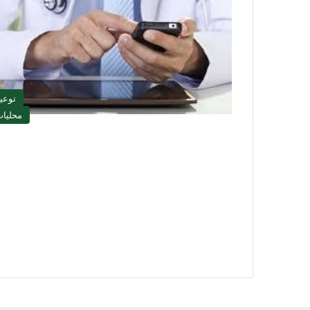
توعي
محليا